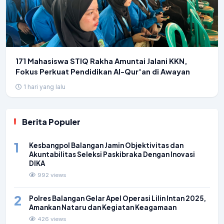
171 Mahasiswa STIQ Rakha Amuntai Jalani KKN,
Fokus Perkuat Pendidikan Al-Qur'an di Awayan
1 hari yang lalu
Berita Populer
1
Kesbangpol Balangan Jamin Objektivitas dan
Akuntabilitas Seleksi Paskibraka Dengan Inovasi
DIKA
992 views
2
Polres Balangan Gelar Apel Operasi Lilin Intan 2025,
Amankan Nataru dan Kegiatan Keagamaan
426 views